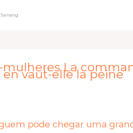
 Sensing
Home
a-mulheres La comma
en vaut-elle la peine
 alguem pode chegar uma gran