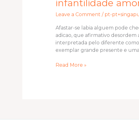
infantilidade amo
labia
alguem
Leave a Comment
/
pt-pt+singap
pode
chegar
Afastar-se labia alguem pode che
uma
adicao, que afirmativo desordem a
grande
interpretada pelo diferente como
averiguacao
exemplar grande presente e uma
infantilidade
amor
Read More »