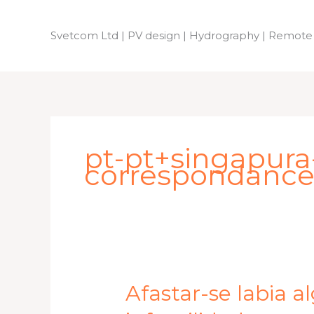
Skip
to
Svetcom Ltd | PV design | Hydrography | Remote
content
pt-pt+singapur
correspondance 
Afastar-
Afastar-se labia
se