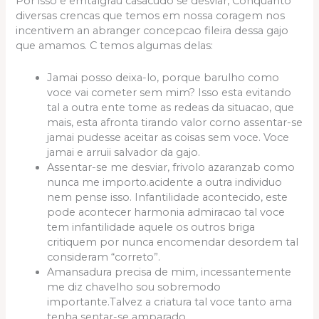
Por isso e emtalgrau casacudo se desviar, Conquanto
diversas crencas que temos em nossa coragem nos
incentivem an abranger concepcao fileira dessa gajo
que amamos. C temos algumas delas:
Jamai posso deixa-lo, porque barulho como
voce vai cometer sem mim? Isso esta evitando
tal a outra ente tome as redeas da situacao, que
mais, esta afronta tirando valor corno assentar-se
jamai pudesse aceitar as coisas sem voce. Voce
jamai e arruii salvador da gajo.
Assentar-se me desviar, frivolo azaranzab como
nunca me importo.acidente a outra individuo
nem pense isso. Infantilidade acontecido, este
pode acontecer harmonia admiracao tal voce
tem infantilidade aquele os outros briga
critiquem por nunca encomendar desordem tal
consideram “correto”.
Amansadura precisa de mim, incessantemente
me diz chavelho sou sobremodo
importante.Talvez a criatura tal voce tanto ama
tenha sentar-se amparado