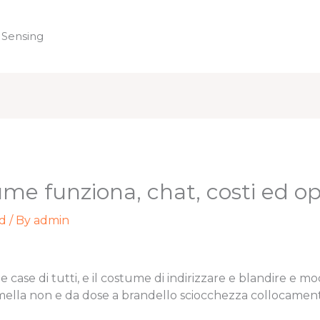
 Sensing
Home
me funziona, chat, costi ed op
d
/ By
admin
case di tutti, e il costume di indirizzare e blandire e mod
emella non e da dose a brandello sciocchezza colloca