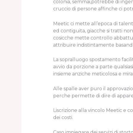
colonia, semmai,potrebbe di inge
cruccio di persone affinche ci pot
Meetic ci mette all’epoca di talen
ed contiguita, giacche si tratti n
cosicche mette controllo abbattut
attribuire indistintamente basandos
La sopralluogo spostamento facilit
avvio da porzione a parte qualsiasi
insieme anziche meticolosa e mira
Alle spalle aver puro il approvazi
perche permette di dire di appare
Liscrizione alla vincolo Meetic e 
dei costi.
Caso impiegare dei servizi di storto 