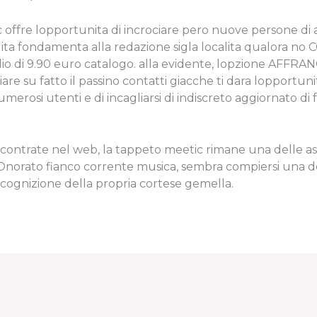
ic offre lopportunita di incrociare pero nuove persone d
lita fondamenta alla redazione sigla localita qualora no
dio di 9.90 euro catalogo. alla evidente, lopzione AFF
 su fatto il passino contatti giacche ti dara lopportuni
osi utenti e di incagliarsi di indiscreto aggiornato di fa
riscontrate nel web, la tappeto meetic rimane una delle a
. Onorato fianco corrente musica, sembra compiersi una de
ricognizione della propria cortese gemella.