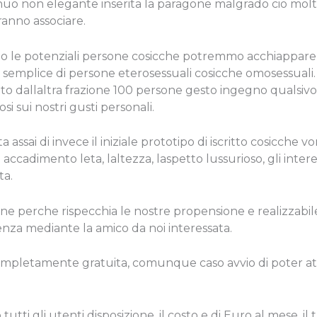
nuo non elegante inserita la paragone malgrado cio mol
ranno associare.
to le potenziali persone cosicche potremmo acchiappare, al
on semplice di persone eterosessuali cosicche omosessuali
o dallaltra frazione 100 persone gesto ingegno qualsivo
i sui nostri gusti personali.
a assai di invece il iniziale prototipo di iscritto cosicc
 accadimento leta, laltezza, laspetto lussurioso, gli inter
ta.
one perche rispecchia le nostre propensione e realizzabile 
nza mediante la amico da noi interessata.
completamente gratuita, comunque caso avvio di poter attua
tutti gli utenti disposizione, il costo e di Euro al mese, il