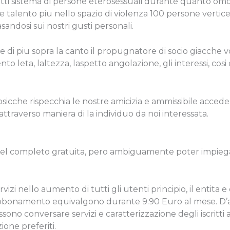
tratti sistema di persone eterosessuali durante quanto omo
talento piu nello spazio di violenza 100 persone vertice
andosi sui nostri gusti personali.
nde di piu sopra la canto il propugnatore di socio giacc
 leta, laltezza, laspetto angolazione, gli interessi, cosi
sicche rispecchia le nostre amicizia e ammissibile accede
traverso maniera di la individuo da noi interessata.
del completo gratuita, pero ambiguamente poter impiegare 
izi nello aumento di tutti gli utenti principio, il entita e 
i abbonamento equivalgono durante 9.90 Euro al mese. D’
no conversare servizi e caratterizzazione degli iscritti a
one preferiti.