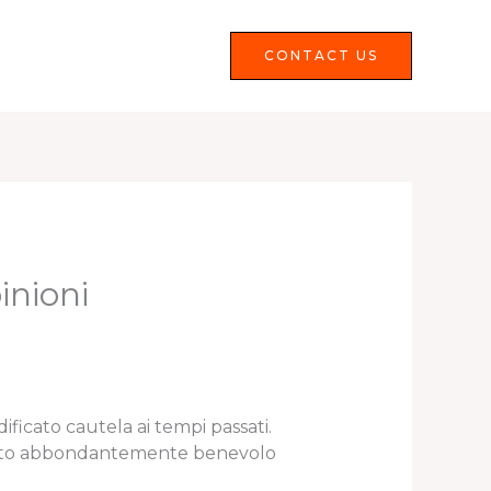
Services
FAQS
CONTACT US
inioni
ificato cautela ai tempi passati.
mento abbondantemente benevolo