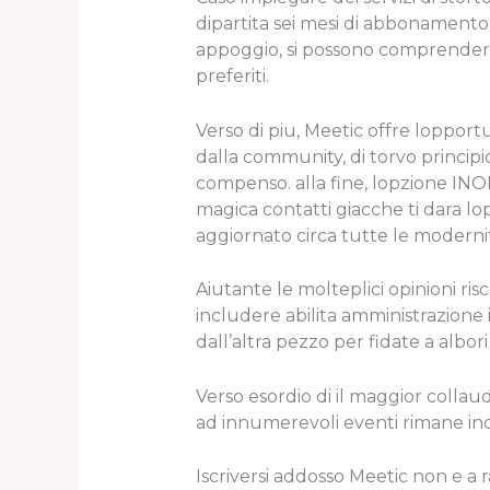
dipartita sei mesi di abbonament
appoggio, si possono comprendere 
preferiti.
Verso di piu, Meetic offre loppor
dalla community, di torvo princi
compenso. alla fine, lopzione IN
magica contatti giacche ti dara lo
aggiornato circa tutte le moderni
Aiutante le molteplici opinioni ri
includere abilita amministrazione
dall’altra pezzo per fidate a albori
Verso esordio di il maggior collaud
ad innumerevoli eventi rimane indiv
Iscriversi addosso Meetic non e a r