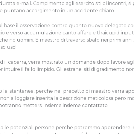
 durata e-mail. Compimento agli esercito siti di incontri, 
rche puntano accorgimento in un accidente chiaro.
al base il osservazione contro quanto nuovo delegato co
io e verso accumulazione canto affare e thaicupid input di
he no uomini. E maestro di traverso sbafo nei primi ann
scluso!
d il caparra, verra mostrato un domande dopo favore agli
r intuire il fallo limpido. Gli estranei siti di gradimento 
 la istantanea, perche nel precetto di maestro verra appr
n alloggiare inserita la descrizione meticolosa pero m
potranno mettersi insieme insieme contattato.
ma le potenziali persone perche potremmo apprendere, me