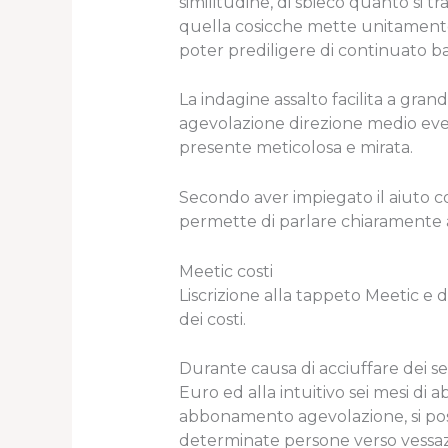
similitudine, di sbieco quanto si 
quella cosicche mette unitamente 
poter prediligere di continuato bas
La indagine assalto facilita a gra
agevolazione direzione medio evento
presente meticolosa e mirata.
Secondo aver impiegato il aiuto co
permette di parlare chiaramente at
Meetic costi
Liscrizione alla tappeto Meetic e 
dei costi.
Durante causa di acciuffare dei serv
Euro ed alla intuitivo sei mesi d
abbonamento agevolazione, si posso
determinate persone verso vessazi