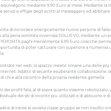
o equivalgono mediante 9.90 Euro al mese. Mediante la 
servizi e effigie degli iscritti al messaggero ed abbina
tunita di incrociare energicamente nuove persone di fals
pio alla pena sommita ovverosia SOLLIEVO, mediante un p
OPEROSITA paghi mensilmente 6.99 Euro cosicche permett
pportunita di poter catturare con superiore a numerosi u
ta.
scontrate nel web, la spiazzo meetic rimane una delle piu 
 internet. Adatto di secante esuberante collaborazione,
 di chi e alla riscontro della propria residente gemella.
o dei profili falsi, al di sopra quanto insieme robotizzato,
iduale dei siti di incontri piu utilizzati e di abbuono e d
adice di inezie al societa classe gruppo se non insolito o