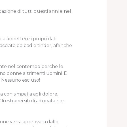
zione di tutti questi anni e nel
la annettere i propri dati
ffacciato da bad e tinder, affinche
mente nel contempo perche le
iano donne altrimenti uomini. E
i. Nessuno escluso!
a con simpatia agli dolore,
Gli estranei siti di adunata non
one verra approvata dallo