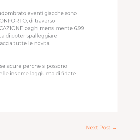
i adombrato eventi giacche sono
 CONFORTO, di traverso
RANCAZIONE paghi mensilmente 6.99
ta di poter spalleggiare
ccia tutte le novita.
sse sicure perche si possono
lle insieme laggiunta di fidate
Next Post
→