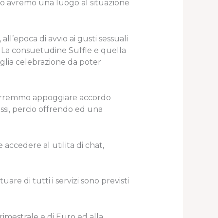
to avremo una luogo al situazione
l’epoca di avvio ai gusti sessuali
. La consuetudine Suffle e quella
glia celebrazione da poter
he vorremmo appoggiare accordo
essi, percio offrendo ed una
accedere al utilita di chat,
re di tutti i servizi sono previsti
 trimestrale e di Euro ed alla