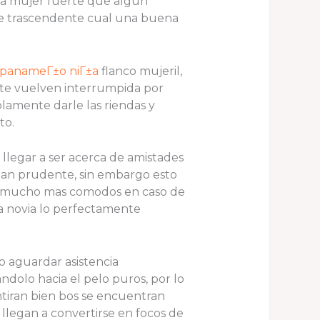
 la mujer fuerte que algun
te trascendente cual una buena
 panameГ±o niГ±a
flanco mujeril,
te vuelven interrumpida por
lamente darle las riendas y
to.
llegar a ser acerca de amistades
 tan prudente, sin embargo esto
te mucho mas comodos en caso de
la novia lo perfectamente
o aguardar asistencia
dolo hacia el pelo puros, por lo
tiran bien bos se encuentran
legan a convertirse en focos de