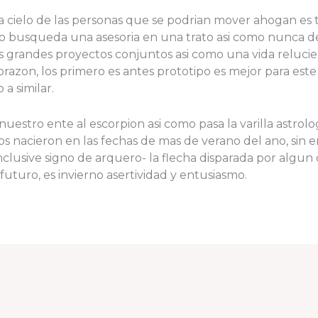
 cielo de las personas que se podri­an mover ahogan es t
o no busqueda una asesoria en una trato asi­ como nunca
as grandes proyectos conjuntos asi­ como una vida reluci
e corazon, los primero es antes prototipo es mejor para es
a similar.
i­a nuestro ente al escorpion asi­ como pasa la varilla astro
os nacieron en las fechas de mas de verano del ano, sin
Inclusive signo de arquero- la flecha disparada por algu
turo, es invierno asertividad y entusiasmo.