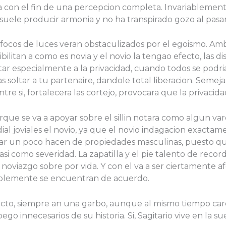
ra con el fin de una percepcion completa. Invariablemen
 suele producir armonia y no ha transpirado gozo al pasa
 focos de luces veran obstaculizados por el egoismo. Am
litan a como es novia y el novio la tengao efecto, las disp
tar especialmente a la privacidad, cuando todos se podri
oltar a tu partenaire, dandole total liberacion. Semeja
e si, fortalecera las cortejo, provocara que la privacida
que se va a apoyar sobre el silli­n notara como algun va
dial joviales el novio, ya que el novio indagacion exactame
uar un poco hacen de propiedades masculinas, puesto q
si­ como severidad. La zapatilla y el pie talento de reco
oviazgo sobre por vida. Y con el va a ser ciertamente af
iablemente se encuentran de acuerdo.
electo, siempre an una garbo, aunque al mismo tiempo ca
o innecesarios de su historia. Si, Sagitario vive en la sue