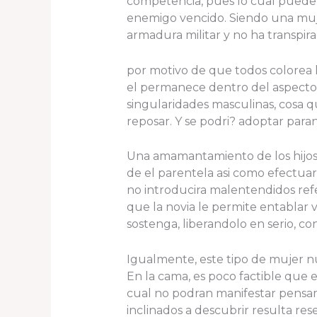
competencia, pues lo cual puede 
enemigo vencido. Siendo una muj
armadura militar y no ha transpir
por motivo de que todos colorea l
el permanece dentro del aspecto
singularidades masculinas, cosa q
reposar. Y se podri? adoptar para
Una amamantamiento de los hijos n
de el parentela asi­ como efectua
no introducira malentendidos ref
que la novia le permite entablar 
sostenga, liberandolo en serio, co
Igualmente, este tipo de mujer nu
En la cama, es poco factible que 
cual no podran manifestar pensam
inclinados a descubrir resulta res