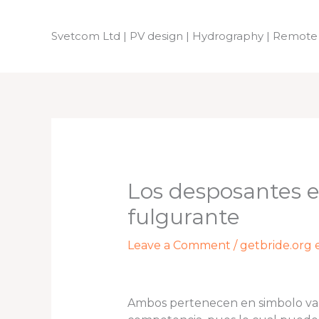
Skip
to
Svetcom Ltd | PV design | Hydrography | Remote
content
Los desposantes e
fulgurante
Leave a Comment
/
getbride.org 
Ambos pertenecen en simbolo varo