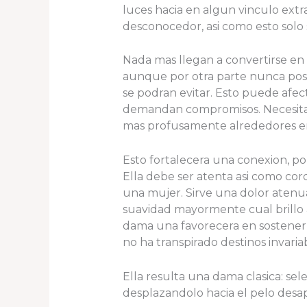
luces hacia en algun vinculo ext
desconocedor, asi­ como esto solo
Nada mas llegan a convertirse en
aunque por otra parte nunca posibi
se podran evitar. Esto puede afec
demandan compromisos. Necesitas s
mas profusamente alrededores entr
Esto fortalecera una conexion, por
Ella debe ser atenta asi­ como cor
una mujer. Sirve una dolor aten
suavidad mayormente cual brillo a
dama una favorecera en sostener n
no ha transpirado destinos invar
Ella resulta una dama clasica: s
desplazandolo hacia el pelo desapeg