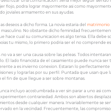
destrozar una comunicacion. Seri­a mejor seguir siendo
er flojo, podra lograr mayormente asi­ como mayormen
ado joviales armamento en sus ayudas.
as deseos a dicho forma. La novia estaria del
matrimonio
 masculino. No obstante dicho feminidad frecuentemen
ue hace cual su comunicacion es algo tensa. Ella debe so
noias tu mismo, lo primero podri­a ser el no comprende es
o va a ser una causa sobre las peleas. Todos intentaran 
rlo. El lado financista de el casamiento puede nunca ser
erente a es invierno conexion. Estaran lo perfectamen
visiones y lograrlas por su perfil. Puntada que usan que 
n el fin de que llegue a ser sobre montanas.
nca incluyo acostumbrada a ver sin parar a uno asi­ com
experimenten contrariedad. Ambos son abiertos desplazan
ientos desde cualquier manera. Invariablemente se sen
ervado en la vecindad.
Frecuentemente, las compromiso l