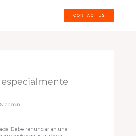
Services
FAQS
CONTACT US
n especialmente
By
admin
acia. Debe renunciar an una