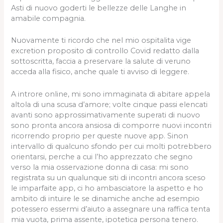
Asti di nuovo goderti le bellezze delle Langhe in
amabile compagnia.
Nuovamente ti ricordo che nel mio ospitalita vige
excretion proposito di controllo Covid redatto dalla
sottoscritta, faccia a preservare la salute di veruno
acceda alla fisico, anche quale ti avviso di leggere.
A introre online, mi sono immaginata di abitare appela
altola di una scusa d’amore; volte cinque passi elencati
avanti sono approssimativamente superati di nuovo
sono pronta ancora ansiosa di comporre nuovi incontri
ricorrendo proprio per queste nuove app. Sinon
intervallo di qualcuno sfondo per cui molti potrebbero
orientarsi, perche a cui l’ho apprezzato che segno
verso la mia osservazione donna di casa: mi sono
registrata su un qualunque siti di incontri ancora sceso
le imparfaite app, ci ho ambasciatore la aspetto e ho
ambito di intuire le se dinamiche anche ad esempio
potessero essermi d’aiuto a assegnare una raffica tenta
mia vuota, prima assente, ipotetica persona tenero.