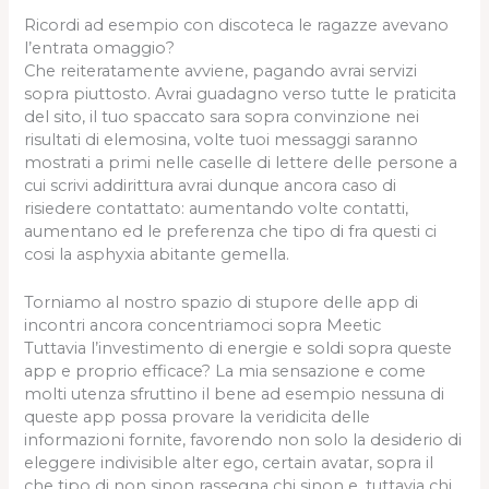
Ricordi ad esempio con discoteca le ragazze avevano
l’entrata omaggio?
Che reiteratamente avviene, pagando avrai servizi
sopra piuttosto. Avrai guadagno verso tutte le praticita
del sito, il tuo spaccato sara sopra convinzione nei
risultati di elemosina, volte tuoi messaggi saranno
mostrati a primi nelle caselle di lettere delle persone a
cui scrivi addirittura avrai dunque ancora caso di
risiedere contattato: aumentando volte contatti,
aumentano ed le preferenza che tipo di fra questi ci
cosi la asphyxia abitante gemella.
Torniamo al nostro spazio di stupore delle app di
incontri ancora concentriamoci sopra Meetic
Tuttavia l’investimento di energie e soldi sopra queste
app e proprio efficace? La mia sensazione e come
molti utenza sfruttino il bene ad esempio nessuna di
queste app possa provare la veridicita delle
informazioni fornite, favorendo non solo la desiderio di
eleggere indivisible alter ego, certain avatar, sopra il
che tipo di non sinon rassegna chi sinon e, tuttavia chi