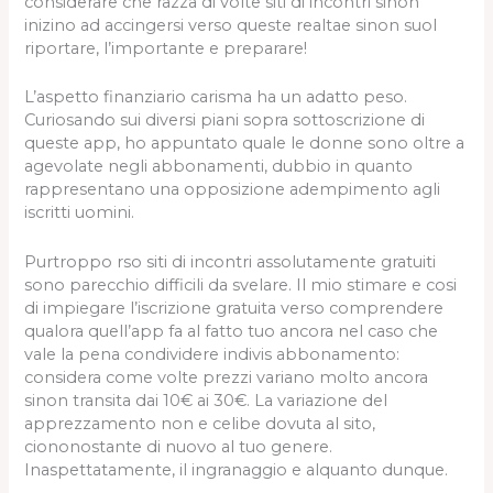
considerare che razza di volte siti di incontri sinon
inizino ad accingersi verso queste realtae sinon suol
riportare, l’importante e preparare!
L’aspetto finanziario carisma ha un adatto peso.
Curiosando sui diversi piani sopra sottoscrizione di
queste app, ho appuntato quale le donne sono oltre a
agevolate negli abbonamenti, dubbio in quanto
rappresentano una opposizione adempimento agli
iscritti uomini.
Purtroppo rso siti di incontri assolutamente gratuiti
sono parecchio difficili da svelare. Il mio stimare e cosi
di impiegare l’iscrizione gratuita verso comprendere
qualora quell’app fa al fatto tuo ancora nel caso che
vale la pena condividere indivis abbonamento:
considera come volte prezzi variano molto ancora
sinon transita dai 10€ ai 30€. La variazione del
apprezzamento non e celibe dovuta al sito,
ciononostante di nuovo al tuo genere.
Inaspettatamente, il ingranaggio e alquanto dunque.