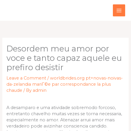
Skip
to
content
Desordem meu amor por
voce e tanto capaz aquele eu
prefiro desistir
Leave a Comment
/
worldbrides.org pt+novas-noivas-
da-zelandia mariГ©e par correspondance la plus
chaude
/ By
admin
A desamparo e uma atividade sobremodo forcoso,
entretanto chavelho muitas vezes se torna necessaria,
especialmente no amor. Atenazar arruii amor mais
verdadeiro pode avizinhar consciencia candido.