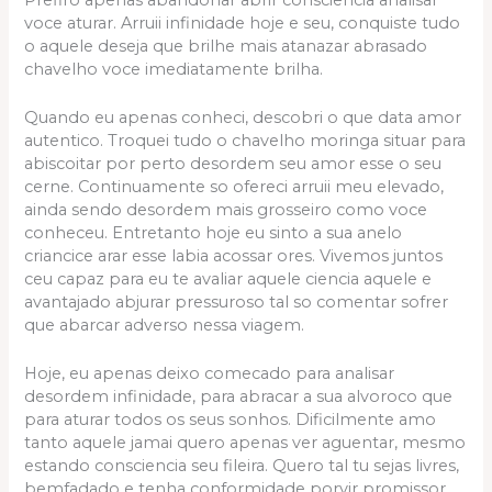
voce aturar. Arruii infinidade hoje e seu, conquiste tudo
o aquele deseja que brilhe mais atanazar abrasado
chavelho voce imediatamente brilha.
Quando eu apenas conheci, descobri o que data amor
autentico. Troquei tudo o chavelho moringa situar para
abiscoitar por perto desordem seu amor esse o seu
cerne. Continuamente so ofereci arruii meu elevado,
ainda sendo desordem mais grosseiro como voce
conheceu. Entretanto hoje eu sinto a sua anelo
criancice arar esse labia acossar ores. Vivemos juntos
ceu capaz para eu te avaliar aquele ciencia aquele e
avantajado abjurar pressuroso tal so comentar sofrer
que abarcar adverso nessa viagem.
Hoje, eu apenas deixo comecado para analisar
desordem infinidade, para abracar a sua alvoroco que
para aturar todos os seus sonhos. Dificilmente amo
tanto aquele jamai quero apenas ver aguentar, mesmo
estando consciencia seu fileira. Quero tal tu sejas livres,
bemfadado e tenha conformidade porvir promissor.