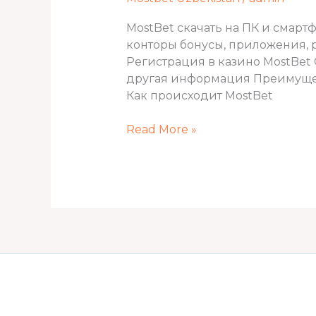
и
смартфон
MostBet скачать на ПК и смар
Скачать
конторы бонусы, приложения, 
приложение
Регистрация в казино MostBet 
MostBet
другая информация Преимущес
на
Как происходит MostBet
смартфо
Read More »