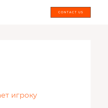
Services
FAQS
CONTACT US
ает игроку