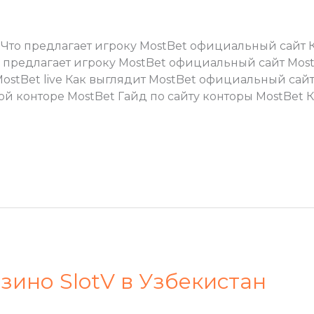
 Что предлагает игроку MostBet официальный сайт 
 предлагает игроку MostBet официальный сайт Mos
MostBet live Как выглядит MostBet официальный сайт
й конторе MostBet Гайд по сайту конторы MostBet Ка
зино SlotV в Узбекистан