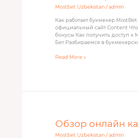
MostBet
Mostbet Uzbekistan
/
admin
Что
предлагает
Как работает букмекер MostBet
игроку
официальный сайт Content Что
MostBet
бонусы Как получить доступ к 
официальный
Бет Разбираемся в букмекерско
сай
Read More »
Обзор
Обзор онлайн ка
онлайн
Mostbet Uzbekistan
/
admin
казино