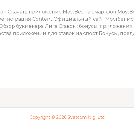
тфон Скачать приложение MostBet на смартфон MostB
регистрация Content Официальный сайт Мостбет мо
Обзор букмекера Лига Ставок : бонусы, приложения
тва приложений для ставок на спорт Бонусы, пред
Copyright © 2026 Svetcom Nig. Ltd