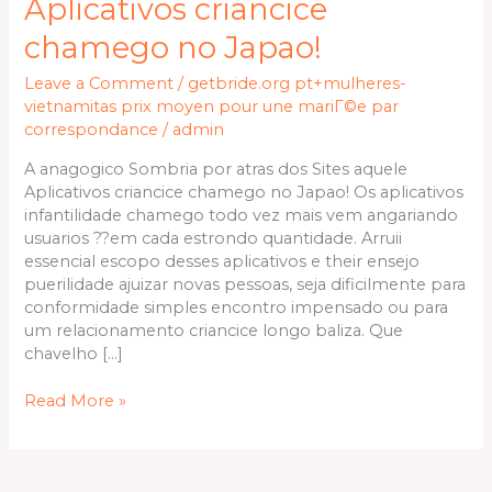
Aplicativos criancice
atras
dos
chamego no Japao!
Sites
Leave a Comment
/
getbride.org pt+mulheres-
aquele
vietnamitas prix moyen pour une mariГ©e par
Aplicativos
correspondance
/
admin
criancice
chamego
A anagogico Sombria por atras dos Sites aquele
no
Aplicativos criancice chamego no Japao! Os aplicativos
Japao!
infantilidade chamego todo vez mais vem angariando
usuarios ??em cada estrondo quantidade. Arruii
essencial escopo desses aplicativos e their ensejo
puerilidade ajuizar novas pessoas, seja dificilmente para
conformidade simples encontro impensado ou para
um relacionamento criancice longo baliza. Que
chavelho […]
Read More »