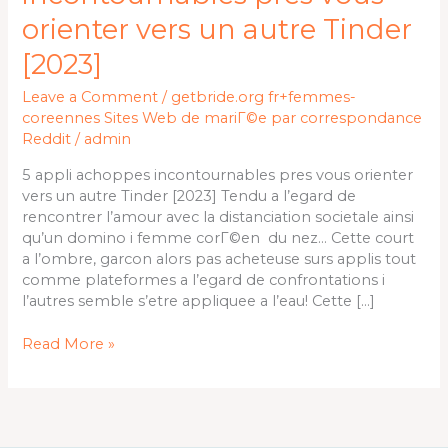
incontournables
orienter vers un autre Tinder
pres
vous
[2023]
orienter
Leave a Comment
/
getbride.org fr+femmes-
vers
coreennes Sites Web de mariГ©e par correspondance
un
Reddit
/
admin
autre
Tinder
5 appli achoppes incontournables pres vous orienter
[2023]
vers un autre Tinder [2023] Tendu a l’egard de
rencontrer l’amour avec la distanciation societale ainsi
qu’un domino i femme corГ©en du nez… Cette court
a l’ombre, garcon alors pas acheteuse surs applis tout
comme plateformes a l’egard de confrontations i
l’autres semble s’etre appliquee a l’eau! Cette […]
Read More »