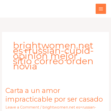
Skip
to
content
brightwomen.net
es+russian-cupid-
opinion mejor
sitio correo orden
novia
Carta
Carta a un amor
a
impracticable por ser casado
un
amor
Leave a Comment
/
brightwomen.net es+russian-
impracticable