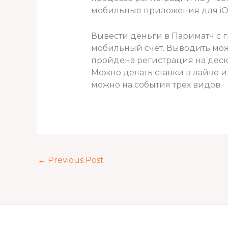
мобильные приложения для iOS 
Вывести деньги в Париматч с 
мобильный счет. Выводить мож
пройдена регистрация на деск
Можно делать ставки в лайве и
можно на события трех видов.
←
Previous Post