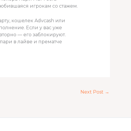
любившаяся игрокам со стажем.
рту, кошелек Advcash или
олнение. Если у вас уже
вторно — его заблокируют.
 пари в лайве и прематче
Next Post
→