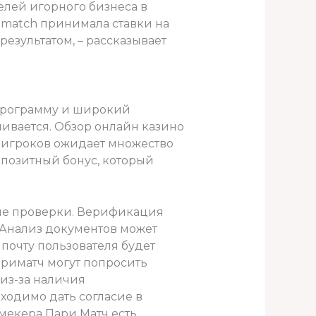
елей игорного бизнеса в
rimatch принимала ставки на
результатом, – рассказывает
 программу и широкий
чивается. Обзор онлайн казино
 игроков ожидает множество
позитный бонус, который
ние проверки. Верификация
 Анализ документов может
 почту пользователя будет
ариматч могут попросить
из-за наличия
ходимо дать согласие в
кмекера Пари Матч есть