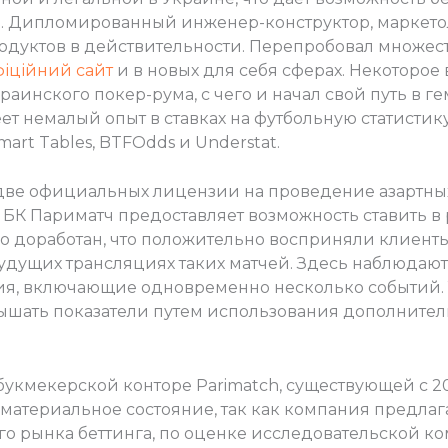
 Дипломированный инженер-конструктор, маркетол
одуктов в действительности. Перепробовал множест
фіційний сайт
и в новых для себя сферах. Некоторое
аинского покер-рума, с чего и начал свой путь в ге
ет немалый опыт в ставках на футбольную статистик
art Tables, BTFOdds и Understat.
 две официальных лицензии на проведение азартны
 БК Париматч предоставляет возможность ставить в 
чно доработан, что положительно восприняли клиен
будущих трансляциях таких матчей. Здесь наблюда
ия, включающие одновременно несколько событий.
вышать показатели путем использования дополнитель
 букмекерской конторе Parimatch, существующей с 20
 материальное состояние, так как компания предла
 рынка беттинга, по оценке исследовательской ком