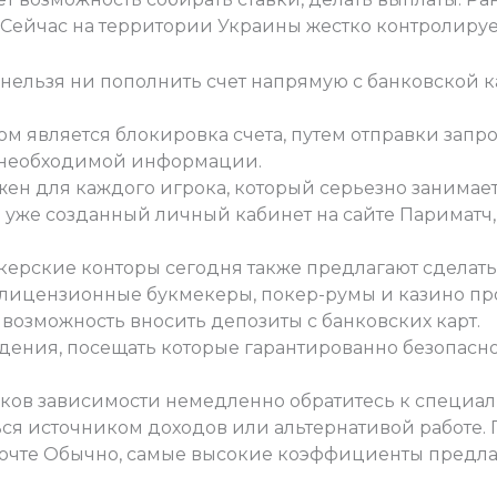
. Сейчас на территории Украины жестко контролиру
нельзя ни пополнить счет напрямую с банковской к
м является блокировка счета, путем отправки запр
 необходимой информации.
ен для каждого игрока, который серьезно занимает
в уже созданный личный кабинет на сайте Париматч
керские конторы сегодня также предлагают сделать
елицензионные букмекеры, покер-румы и казино п
 возможность вносить депозиты с банковских карт.
едения, посещать которые гарантированно безопасно
ов зависимости немедленно обратитесь к специалис
ься источником доходов или альтернативой работе.
очте Обычно, самые высокие коэффициенты предлаг