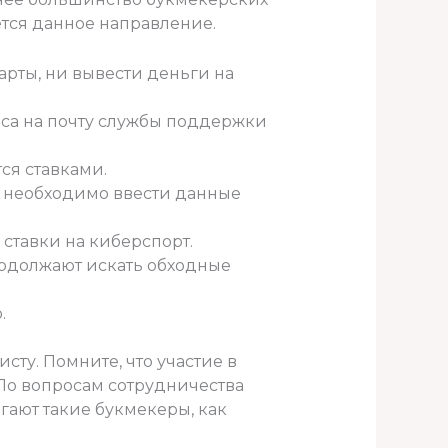
ется данное направление.
арты, ни вывести деньги на
оса на почту службы поддержки
ся ставками.
, необходимо ввести данные
 ставки на киберспорт.
родолжают искать обходные
.
ту. Помните, что участие в
 По вопросам сотрудничества
ают такие букмекеры, как